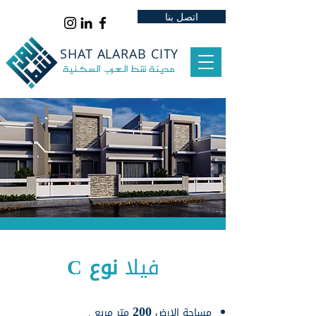
‏
‏
‏
‏
‏
اتصل بنا
SHAT ALARAB CITY
مدينة شط العرب السكنية
فيلا
نوع C
200
مساحة الارض
متر مربع .